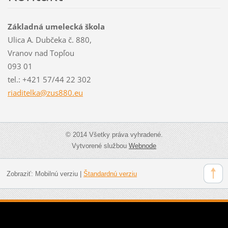
Základná umelecká škola
Ulica A. Dubčeka č. 880,
Vranov nad Topľou
093 01
tel.: +421 57/44 22 302
riaditel
ka@zus88
0.eu
© 2014 Všetky práva vyhradené.
Vytvorené službou
Webnode
Zobraziť:
Mobilnú verziu
|
Štandardnú verziu