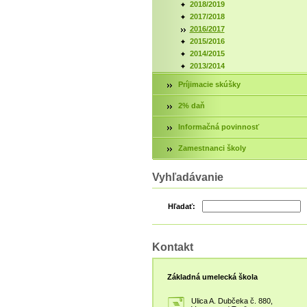
2018/2019
2017/2018
2016/2017
2015/2016
2014/2015
2013/2014
Príjimacie skúšky
2% daň
Informačná povinnosť
Zamestnanci školy
Vyhľadávanie
Hľadať:
Kontakt
Základná umelecká škola
Ulica A. Dubčeka č. 880,