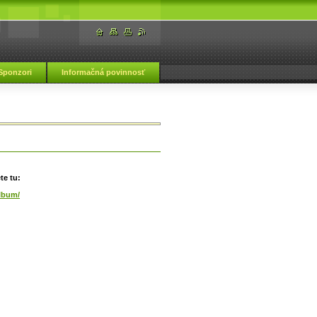
Sponzori
Informačná povinnosť
ká škola Vranov nad Topľou
te tu:
lbum/