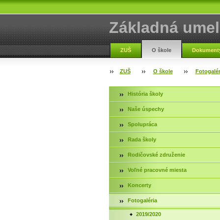
Základná umel
Vranov nad To
ZUŠ
O škole
Dokumenty
ZUŠ
O škole
Fotogalér
História školy
Naše úspechy
Spolupráca
Rada školy
Rodičovské združenie
Voľné pracovné miesta
Koncerty
Fotogaléria
2019/2020