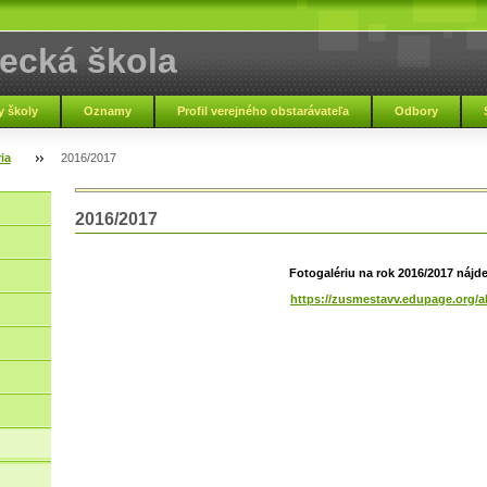
ecká škola
pľou
 školy
Oznamy
Profil verejného obstarávateľa
Odbory
ia
2016/2017
Základná umelec
2016/2017
Fotogalériu na rok 2016/2017 nájde
https://zusmestavv.edupage.org/a