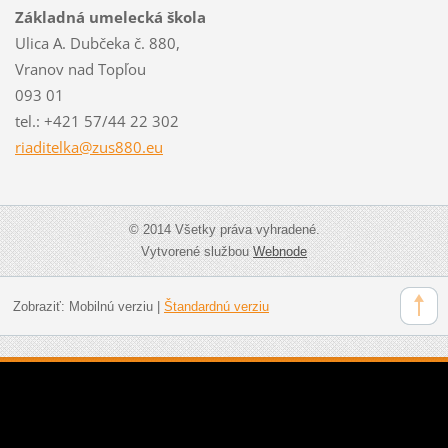
Základná umelecká škola
Ulica A. Dubčeka č. 880,
Vranov nad Topľou
093 01
tel.: +421 57/44 22 302
riaditel
ka@zus88
0.eu
© 2014 Všetky práva vyhradené.
Vytvorené službou
Webnode
Zobraziť:
Mobilnú verziu
|
Štandardnú verziu