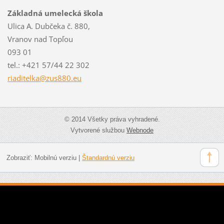
Základná umelecká škola
Ulica A. Dubčeka č. 880,
Vranov nad Topľou
093 01
tel.: +421 57/44 22 302
riaditel
ka@zus88
0.eu
© 2014 Všetky práva vyhradené.
Vytvorené službou
Webnode
Zobraziť:
Mobilnú verziu
|
Štandardnú verziu