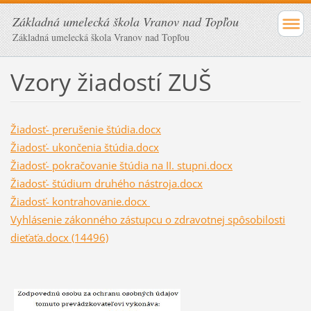
Základná umelecká škola Vranov nad Topľou
Základná umelecká škola Vranov nad Topľou
Vzory žiadostí ZUŠ
Žiadosť- prerušenie štúdia.docx
Žiadosť- ukončenia štúdia.docx
Žiadosť- pokračovanie štúdia na II. stupni.docx
Žiadosť- štúdium druhého nástroja.docx
Žiadosť- kontrahovanie.docx
Vyhlásenie zákonného zástupcu o zdravotnej spôsobilosti
dieťaťa.docx (14496)