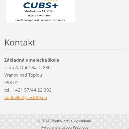
Kontakt
Základná umelecká škola
Ulica A. Dubčeka č. 880,
Vranov nad Topľou
093 01
tel.: +421 57/44 22 302
riaditel
ka@zus88
0.eu
© 2014 Všetky práva vyhradené.
Vytvorené službou
Webnode