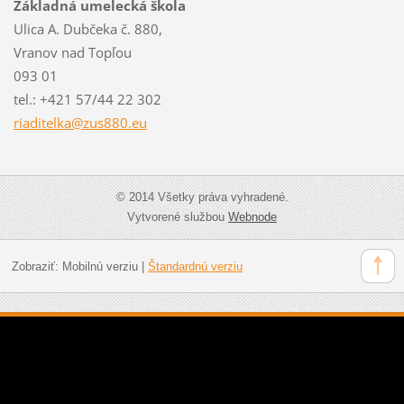
Základná umelecká škola
Ulica A. Dubčeka č. 880,
Vranov nad Topľou
093 01
tel.: +421 57/44 22 302
riaditel
ka@zus88
0.eu
© 2014 Všetky práva vyhradené.
Vytvorené službou
Webnode
Zobraziť:
Mobilnú verziu
|
Štandardnú verziu