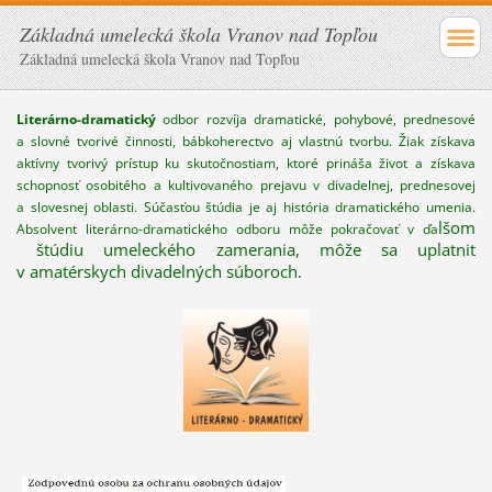
Základná umelecká škola Vranov nad Topľou
Základná umelecká škola Vranov nad Topľou
Literárno-dramatický
odbor rozvíja dramatické, pohybové, prednesové
a slovné tvorivé činnosti, bábkoherectvo aj vlastnú tvorbu. Žiak získava
aktívny tvorivý prístup ku skutočnostiam, ktoré prináša život a získava
schopnosť osobitého a kultivovaného prejavu v divadelnej, prednesovej
a slovesnej oblasti. Súčasťou štúdia je aj história dramatického umenia.
lšom
Absolvent literárno-dramatického odboru môže pokračovať v ďa
štúdiu umeleckého zamerania, môže sa uplatniť
v amatérskych divadelných súboroch.