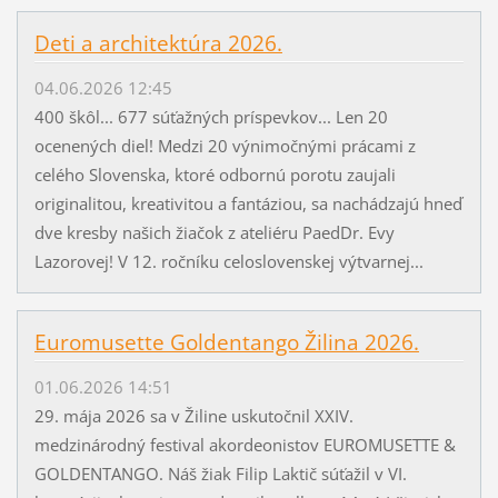
Deti a architektúra 2026.
04.06.2026 12:45
400 škôl... 677 súťažných príspevkov... Len 20
ocenených diel! Medzi 20 výnimočnými prácami z
celého Slovenska, ktoré odbornú porotu zaujali
originalitou, kreativitou a fantáziou, sa nachádzajú hneď
dve kresby našich žiačok z ateliéru PaedDr. Evy
Lazorovej! V 12. ročníku celoslovenskej výtvarnej...
Euromusette Goldentango Žilina 2026.
01.06.2026 14:51
29. mája 2026 sa v Žiline uskutočnil XXIV.
medzinárodný festival akordeonistov EUROMUSETTE &
GOLDENTANGO. Náš žiak Filip Laktič súťažil v VI.