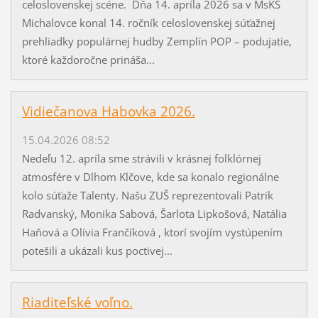
celoslovenskej scéne. Dňa 14. apríla 2026 sa v MsKS
Michalovce konal 14. ročník celoslovenskej súťažnej
prehliadky populárnej hudby Zemplín POP – podujatie,
ktoré každoročne prináša...
Vidiečanova Habovka 2026.
15.04.2026 08:52
Nedeľu 12. apríla sme strávili v krásnej folklórnej
atmosfére v Dlhom Klčove, kde sa konalo regionálne
kolo súťaže Talenty. Našu ZUŠ reprezentovali Patrik
Radvanský, Monika Sabová, Šarlota Lipkošová, Natália
Haňová a Olívia Frančíková , ktorí svojím vystúpením
potešili a ukázali kus poctivej...
Riaditeľské voľno.