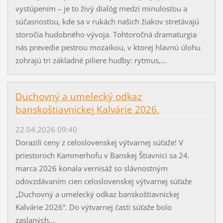
vystúpením – je to živý dialóg medzi minulosťou a
súčasnosťou, kde sa v rukách našich žiakov stretávajú
storočia hudobného vývoja. Tohtoročná dramaturgia
nás prevedie pestrou mozaikou, v ktorej hlavnú úlohu
zohrajú tri základné piliere hudby: rytmus,...
Duchovný a umelecký odkaz
banskoštiavnickej Kalvárie 2026.
22.04.2026 09:40
Dorazili ceny z celoslovenskej výtvarnej súťaže! V
priestoroch Kammerhofu v Banskej Štiavnici sa 24.
marca 2026 konala vernisáž so slávnostným
odovzdávaním cien celoslovenskej výtvarnej súťaže
„Duchovný a umelecký odkaz banskoštiavnickej
Kalvárie 2026“. Do výtvarnej časti súťaže bolo
zaslaných...