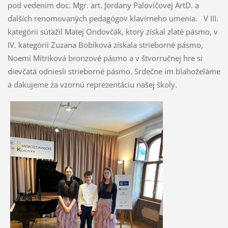
pod vedením doc. Mgr. art. Jordany Palovičovej ArtD. a
ďalších renomovaných pedagógov klavírneho umenia. V III.
kategórii súťažil Matej Ondovčák, ktorý získal zlaté pásmo, v
IV. kategórii Zuzana Bobíková získala strieborné pásmo,
Noemi Mitriková bronzové pásmo a v štvorručnej hre si
dievčatá odniesli strieborné pásmo. Srdečne im blahoželáme
a ďakujeme za vzornú reprezentáciu našej školy.