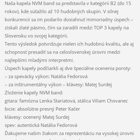
Naša kapela NVM band sa predstavila v kategórii B2 (do 15
rokov), kde súťažilo až 10 hudobných skupín. V silnej
konkurencii sa im podarilo dosiahnuť mimoriadny úspech –
získali zlaté pásmo, čím sa zaradili medzi TOP 3 kapely na
Slovensku vo svojej kategórii.
Tento výsledok potvrdzuje nielen ich hudobnú kvalitu, ale aj
schopnosť presadiť sa na celoslovenskej úrovni medzi
najlepšími mladými interpretmi.
Úspech kapely podčiarkli aj dve špeciálne ocenenia poroty:
– za spevácky výkon: Natália Fedorová
– za inštrumentálny výkon – klávesy: Matej Surdej
Zloženie kapely NVM band:
gitara: famózna Lenka Stariatová, stálica Viliam Chovanec
bicie: absolútne presný Peter Kačer
klávesy: ocenený Matej Surdej
spev: autentická Natália Fedorová
Ďakujeme našim žiakom za reprezentáciu na vysokej úrovni