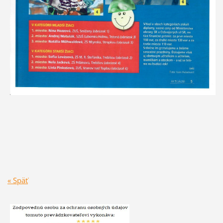
« Späť