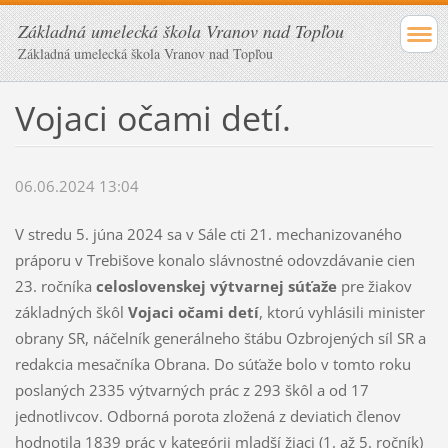
Základná umelecká škola Vranov nad Topľou
Základná umelecká škola Vranov nad Topľou
Vojaci očami detí.
06.06.2024 13:04
V stredu 5. júna 2024 sa v Sále cti 21. mechanizovaného
práporu v Trebišove konalo slávnostné odovzdávanie cien
23. ročníka
celoslovenskej výtvarnej súťaže
pre žiakov
základných škôl
Vojaci očami detí
, ktorú vyhlásili minister
obrany SR, náčelník generálneho štábu Ozbrojených síl SR a
redakcia mesačníka Obrana. Do súťaže bolo v tomto roku
poslaných 2335 výtvarných prác z 293 škôl a od 17
jednotlivcov. Odborná porota zložená z deviatich členov
hodnotila 1839 prác v kategórii mladší žiaci (1. až 5. ročník)