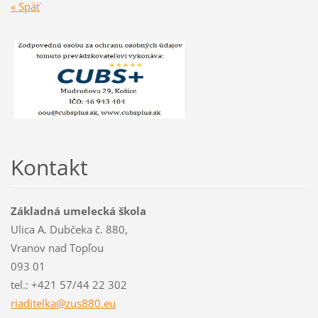
« Späť
Kontakt
Základná umelecká škola
Ulica A. Dubčeka č. 880,
Vranov nad Topľou
093 01
tel.: +421 57/44 22 302
riaditel
ka@zus88
0.eu