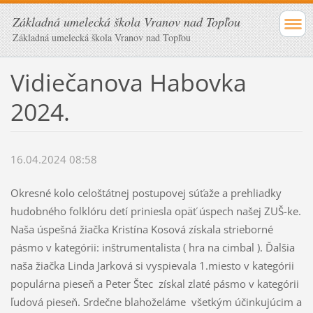
Základná umelecká škola Vranov nad Topľou
Základná umelecká škola Vranov nad Topľou
Vidiečanova Habovka
2024.
16.04.2024 08:58
Okresné kolo celoštátnej postupovej súťaže a prehliadky
hudobného folklóru detí priniesla opäť úspech našej ZUŠ-ke.
Naša úspešná žiačka
Kristína Kosová
získala strieborné
pásmo
v kategórii: inštrumentalista ( hra na cimbal ). Ďalšia
naša žiačka Linda Jarková si vyspievala 1.miesto v kategórii
populárna pieseň a Peter Štec získal zlaté pásmo v kategórii
ľudová pieseň. Srdečne blahoželáme všetkým účinkujúcim a