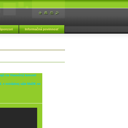
Sponzori
Informačná povinnosť
ká škola Vranov nad Topľou
vajú na Vianočný koncert
. v estrádnej sále MsDK vo