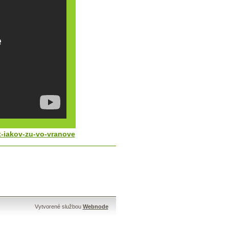
t-iakov-zu-vo-vranove
Vytvorené službou
Webnode