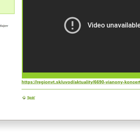
https://regionvt.sk/uvod/aktuality/6690-vianony-koncer
Späť