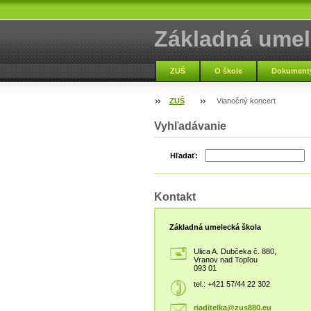
Základná umel
Vranov nad To
ZUŠ
O škole
Dokumenty
ZUŠ
Vianočný koncert
Vyhľadávanie
Hľadať:
Kontakt
Základná umelecká škola
Ulica A. Dubčeka č. 880,
Vranov nad Topľou
093 01
tel.: +421 57/44 22 302
riaditel
ka@zus88
0.eu