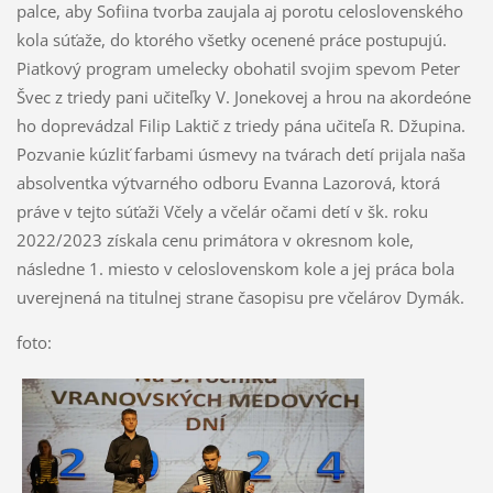
palce, aby Sofiina tvorba zaujala aj porotu celoslovenského
kola súťaže, do ktorého všetky ocenené práce postupujú.
Piatkový program umelecky obohatil svojim spevom Peter
Švec z triedy pani učiteľky V. Jonekovej a hrou na akordeóne
ho doprevádzal Filip Laktič z triedy pána učiteľa R. Džupina.
Pozvanie kúzliť farbami úsmevy na tvárach detí prijala naša
absolventka výtvarného odboru Evanna Lazorová, ktorá
práve v tejto súťaži Včely a včelár očami detí v šk. roku
2022/2023 získala cenu primátora v okresnom kole,
následne 1. miesto v celoslovenskom kole a jej práca bola
uverejnená na titulnej strane časopisu pre včelárov Dymák.
foto: