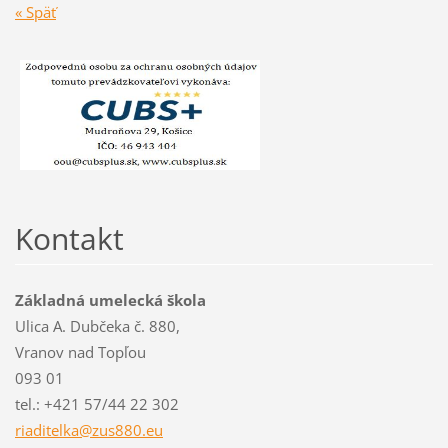
« Späť
Kontakt
Základná umelecká škola
Ulica A. Dubčeka č. 880,
Vranov nad Topľou
093 01
tel.: +421 57/44 22 302
riaditel
ka@zus88
0.eu