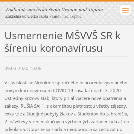
Základná umelecká škola Vranov nad Topľou
Základná umelecká škola Vranov nad Topľou
Usmernenie MŠVVŠ SR k
šíreniu koronavírusu
09.03.2020 13:08
V súvislosti so šírením respiračného ochcorenia vyvolaného
novým koronavírusom COVID-19 zasadal dňa 6. 3. 2020
Ústredný krízový štáb, ktorý prijal viaceré nové opatrenia a
zákazy. RUŠIA SA: 1. s okamžitou platnosťou všetky zájazdy,
exkurzie a študijné pobyty žiakov a študentov do zahraničia,
2. návštevy v rededukačných výchovných zariadeniach až do
odvolania. Dôrazne sa žiada a neodporúča sa cestovať do