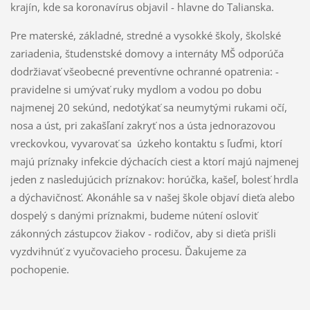
krajín, kde sa koronavírus objavil - hlavne do Talianska.
Pre materské, základné, stredné a vysokké školy, školské
zariadenia, študenstské domovy a internáty MŠ odporúča
dodržiavať všeobecné preventívne ochranné opatrenia: -
pravidelne si umývať ruky mydlom a vodou po dobu
najmenej 20 sekúnd, nedotýkať sa neumytými rukami očí,
nosa a úst, pri zakašľaní zakryť nos a ústa jednorazovou
vreckovkou, vyvarovať sa úzkeho kontaktu s ľuďmi, ktorí
majú príznaky infekcie dýchacích ciest a ktorí majú najmenej
jeden z nasledujúcich príznakov: horúčka, kašeľ, bolesť hrdla
a dýchavičnosť. Akonáhle sa v našej škole objaví dieťa alebo
dospelý s danými príznakmi, budeme nútení osloviť
zákonných zástupcov žiakov - rodičov, aby si dieťa prišli
vyzdvihnúť z vyučovacieho procesu. Ďakujeme za
pochopenie.