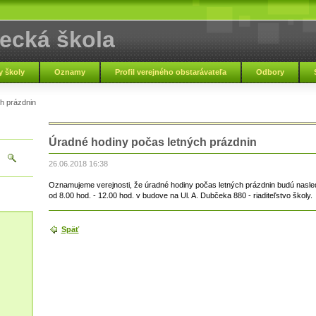
ecká škola
pľou
 školy
Oznamy
Profil verejného obstarávateľa
Odbory
h prázdnin
Základná umelec
Úradné hodiny počas letných prázdnin
26.06.2018 16:38
Oznamujeme verejnosti, že úradné hodiny počas letných prázdnin budú n
od 8.00 hod. - 12.00 hod. v budove na Ul. A. Dubčeka 880 - riaditeľstvo školy.
Späť