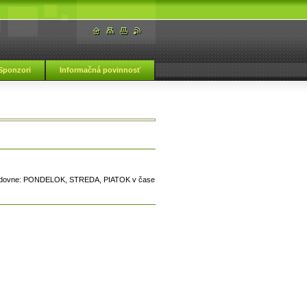
Sponzori
Informačná povinnosť
ká škola Vranov nad Topľou
asledovne: PONDELOK, STREDA, PIATOK v čase