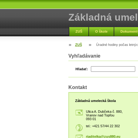
Základná umel
Vranov nad To
ZUŠ
O škole
Dokumenty
ZUŠ
Úradné hodiny počas letnýc
Vyhľadávanie
Hľadať:
Kontakt
Základná umelecká škola
Ulica A. Dubčeka č. 880,
Vranov nad Topľou
093 01
tel.: +421 57/44 22 302
riaditel
ka@zus88
0.eu