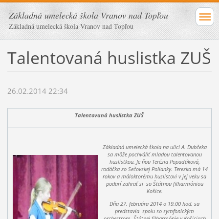
Základná umelecká škola Vranov nad Topľou
Základná umelecká škola Vranov nad Topľou
Talentovaná huslistka ZUŠ
26.02.2014 22:34
Talentovaná huslistka ZUŠ
Základná umelecká škola na ulici A. Dubčeka
sa môže pochváliť mladou talentovanou
huslistkou. Je ňou Terézia Popaďáková,
rodáčka zo Sečovskej Polianky. Terezka má 14
rokov a máloktorému huslistovi v jej veku sa
podarí zahrať si so Štátnou filharmóniou
Košice.
Dňa 27. februára 2014 o 19.00 hod. sa
predstavia spolu so symfonickým
orchestrom Štátnej filharmónie v Košiciach