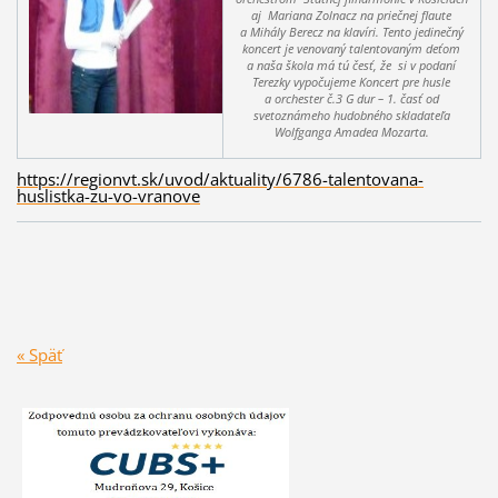
aj Mariana Zolnacz na priečnej flaute
a Mihály Berecz na klavíri. Tento jedinečný
koncert je venovaný talentovaným deťom
a naša škola má tú česť, že si v podaní
Terezky vypočujeme Koncert pre husle
a orchester č.3 G dur – 1. časť od
svetoznámeho hudobného skladateľa
Wolfganga Amadea Mozarta.
https://regionvt.sk/uvod/aktuality/6786-talentovana-
huslistka-zu-vo-vranove
« Späť