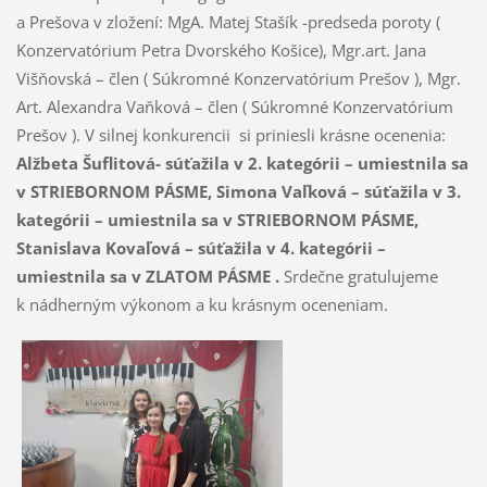
a Prešova v zložení: MgA. Matej Stašík -predseda poroty (
Konzervatórium Petra Dvorského Košice), Mgr.art. Jana
Višňovská – člen ( Súkromné Konzervatórium Prešov ), Mgr.
Art. Alexandra Vaňková – člen ( Súkromné Konzervatórium
Prešov ). V silnej konkurencii si priniesli krásne ocenenia:
Alžbeta Šuflitová- súťažila v 2. kategórii – umiestnila sa
v STRIEBORNOM PÁSME,
Simona Vaľková – súťažila v 3.
kategórii – umiestnila sa v STRIEBORNOM PÁSME,
Stanislava Kovaľová – súťažila v 4. kategórii –
umiestnila sa v ZLATOM PÁSME .
Srdečne gratulujeme
k nádherným výkonom a ku krásnym oceneniam.