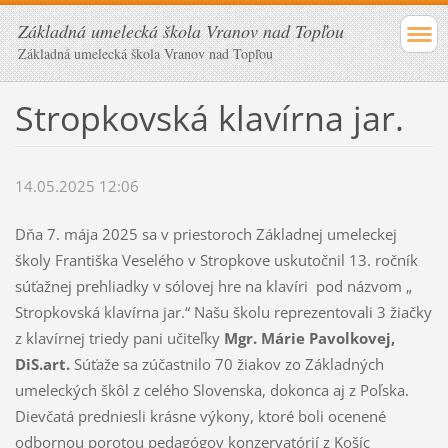
Základná umelecká škola Vranov nad Topľou
Základná umelecká škola Vranov nad Topľou
Stropkovská klavírna jar.
14.05.2025 12:06
Dňa 7. mája 2025 sa v priestoroch Základnej umeleckej
školy Františka Veselého v Stropkove uskutočnil 13. ročník
súťažnej prehliadky v sólovej hre na klavíri pod názvom „
Stropkovská klavírna jar.“ Našu školu reprezentovali 3 žiačky
z klavírnej triedy pani učiteľky
Mgr. Márie Pavolkovej,
DiS.art.
Súťaže sa zúčastnilo 70 žiakov zo Základných
umeleckých škôl z celého Slovenska, dokonca aj z Poľska.
Dievčatá predniesli krásne výkony, ktoré boli ocenené
odbornou porotou pedagógov konzervatórií z Košíc