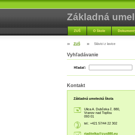
Základná umel
Vranov nad To
ZUŠ
O škole
Dokumenty
ZUŠ
Slávici z lavice
Vyhľadávanie
Hľadať:
Kontakt
Základná umelecká škola
Ulica A. Dubčeka č. 880,
Vranov nad Topľou
093 01
tel.: +421 57/44 22 302
riaditel
ka@zus88
0.eu