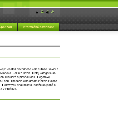
Sponzori
Informačná povinnosť
ká škola Vranov nad Topľou
ej zúčastnili obvodného kola súťaže Slávici z
.Mládeka- Jožin z Bážin. Tretej kategórie sa
ana Tribulová s piesňou od H.Hegerovej-
 La Land- The fools who dream získala Helena
 I know you prvé miesto. Kedže sa jedná o
18 v Prešove.