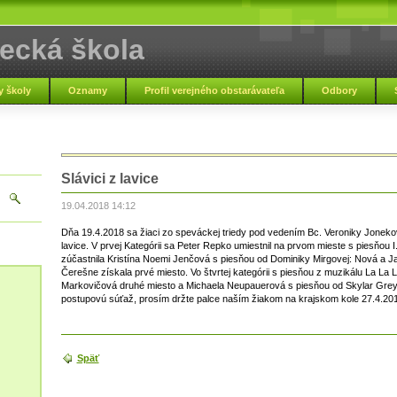
ecká škola
pľou
 školy
Oznamy
Profil verejného obstarávateľa
Odbory
Základná umelec
Slávici z lavice
19.04.2018 14:12
Dňa 19.4.2018 sa žiaci zo speváckej triedy pod vedením Bc. Veroniky Jonekov
lavice. V prvej Kategórii sa Peter Repko umiestnil na prvom mieste s piesňou I
zúčastnila Kristína Noemi Jenčová s piesňou od Dominiky Mirgovej: Nová a J
Čerešne získala prvé miesto. Vo štvrtej kategórii s piesňou z muzikálu La La
Markovičová druhé miesto a Michaela Neupauerová s piesňou od Skylar Grey-
postupovú súťaž, prosím držte palce naším žiakom na krajskom kole 27.4.20
Späť