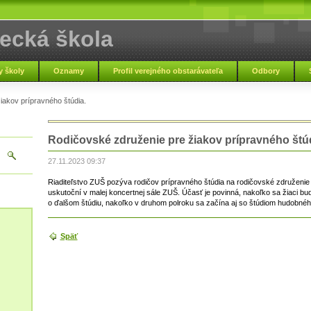
ecká škola
pľou
 školy
Oznamy
Profil verejného obstarávateľa
Odbory
iakov prípravného štúdia.
Základná umelec
Rodičovské združenie pre žiakov prípravného štúd
27.11.2023 09:37
Riaditeľstvo ZUŠ pozýva rodičov prípravného štúdia na rodičovské združenie 
uskutoční v malej koncertnej sále ZUŠ. Účasť je povinná, nakoľko sa žiaci bud
o ďalšom štúdiu, nakoľko v druhom polroku sa začína aj so štúdiom hudobnéh
Späť