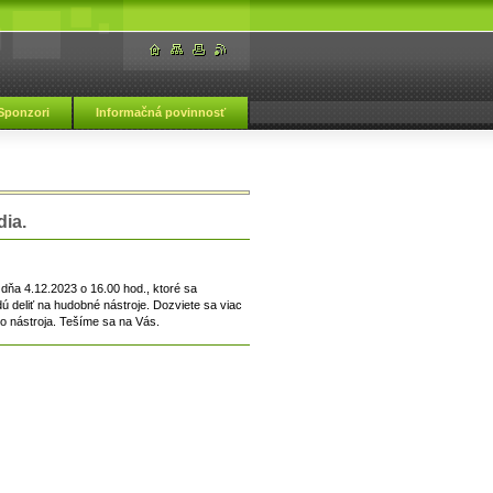
Sponzori
Informačná povinnosť
ká škola Vranov nad Topľou
ia.
dňa 4.12.2023 o 16.00 hod., ktoré sa
ú deliť na hudobné nástroje. Dozviete sa viac
o nástroja. Tešíme sa na Vás.