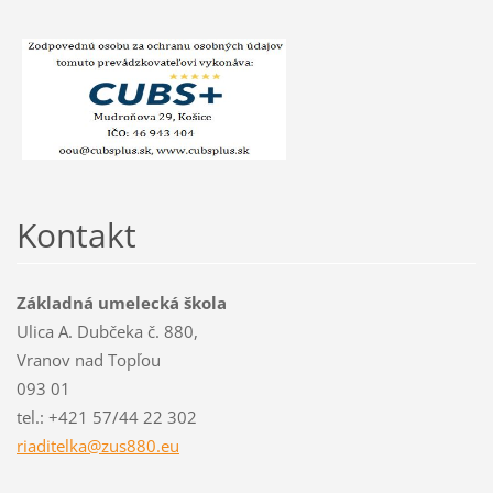
Kontakt
Základná umelecká škola
Ulica A. Dubčeka č. 880,
Vranov nad Topľou
093 01
tel.: +421 57/44 22 302
riaditel
ka@zus88
0.eu