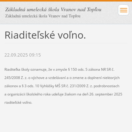
Základná umelecká škola Vranov nad Topľou
Základná umelecká škola Vranov nad Topľou
Riaditeľské voľno.
22.09.2025 09:15
Riaditeľka školy oznamuje, že v zmysle § 150 ods. 5 zákona NR SR č.
245/2008 Z. z. o výchove a vzdelávaní a o zmene a doplnení niektorých
zákonov a § 3 ods. 10 Vyhlášky MŠ SR č. 231/2009 Z. z. podrobnostiach
a organizácii školského roka udeľuje žiakom na deň 26. september 2025
riaditeľské voľno.