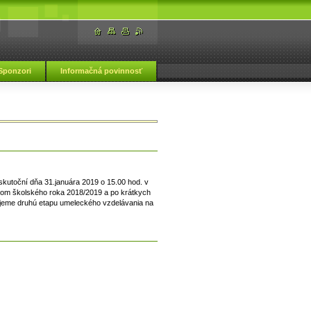
Sponzori
Informačná povinnosť
ká škola Vranov nad Topľou
kutoční dňa 31.januára 2019 o 15.00 hod. v
okom školského roka 2018/2019 a po krátkych
ujeme druhú etapu umeleckého vzdelávania na