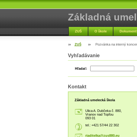
Základná umel
Vranov nad To
ZUŠ
O škole
Dokumenty
ZUŠ
Pozvánka na interný koncer
Vyhľadávanie
Hľadať:
Kontakt
Základná umelecká škola
Ulica A. Dubčeka č. 880,
Vranov nad Topľou
093 01
tel.: +421 57/44 22 302
riaditel
ka@zus88
0.eu