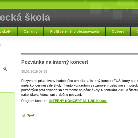
ecká škola
pľou
 školy
Oznamy
Profil verejného obstarávateľa
Odbory
t
Základná umelec
Pozvánka na interný koncert
30.01.2019 09:35
Pozývame priaznivcov hudobného umenia na interný koncert ZUŠ, ktorý sa us
malej koncertnej sále školy. Týmto koncertom sa zároveň rozlúčime s I. por
polročných prázdninách sa stretneme na pôde školy 4. februára 2019 a štart
našej škole. Všetci ste srdečne pozvaní.
Program koncertu:
INTERNÝ KONCERT 31.1.2019.docx
Späť