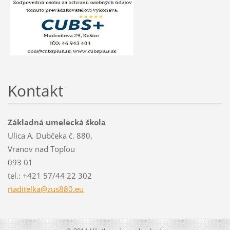
Kontakt
Základná umelecká škola
Ulica A. Dubčeka č. 880,
Vranov nad Topľou
093 01
tel.: +421 57/44 22 302
riaditel
ka@zus88
0.eu