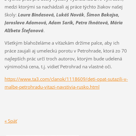
medzi ktorými sa nachádzali aj práce týchto žiakov našej
školy:
Laura Bindasová, Lukáš Novák
,
Šimon Bakajsa,
Jaroslava Adamová, Adam Sarik, Petra Ihnátová, Mária
Alžbeta Štefanová
.
Všetkým blahoželáme a víťazkám držíme palce, aby ich
práce zaujali aj umeleckú porotu v Petrohrade, ktorá zo 70
najlepších prác určí troch autorov, ktorým bude udelená
výnimočná cena, t.j. vidieť Petrohrad na vlastné oči.
https://www.ta3.com/clanok/1118609/deti-opat-sutazili-v-
malbe-petrohradu-vitazi-navstivia-rusko.html
« Späť