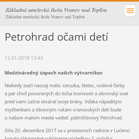
Základná umelecká škola Vranov nad Topľou
Základná umelecká škola Vranov nad Topľou
Petrohrad očami detí
12.01.2018 12:43
Medzinárodný úspech našich výtvarníkov
Niekedy stačí naozaj málo: ceruzka, štetec, vodové farby
a pár chvíľ ponorených do ticha tvorivosti a obrovský svet
pred vami začne otvárať svoje brány. Vďaka nápaditým
myšlienkam a šikovným rukám vranovských detí bude
o našom malom meste vedieť päťmiliónový Petrohrad.
Dňa 20. decembra 2017 sa v priestoroch radnice v Lučenci
konalo slávnostné vyhlásenie výsledkov 2. ročníka