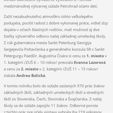
medzinárodnej výtvarnej súťaže Petrohrad očami detí.
Zažiť nezabudnuteľnú atmosféru tohto veľkolepého
podujatia, pocítiť radosť z dobre vykonanej práce, vidieť slzy
dojatia v očiach šťastných rodičov, mali možnosť aj dve
žiačky výtvarného odboru našej základnej umeleckej školy.
Z rúk gubernátora mesta Sankt Peterburg Georgija
Sergejeviča Poltavčenka a generálneho konzula SR v Sankt
Petergurgu PaedDr. Augustína Čisára si cenu za
1. miesto
v
1. kategórii /ZUŠ 6 – 10 rokov/ prevzala
Evanna Lazorová
a cenu za
2. miesto
v 2. kategórii /ZUŠ 11 – 15 rokov/
získala
Andrea
Balická
.
V tomto ročníku bolo do súťaže zaslaných 970 prác žiakov
základných škôl, základných umeleckých škôl a stredných
škôl zo Slovenska, Čiech, Slovinska a Švajčiarska. Z našej
školy sa do súťaže zapojilo 11 žiakov. Odborná porota
z týchto prác pre účely výstavy vybrala iba 219 výkresov,