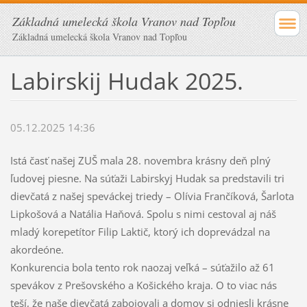
Základná umelecká škola Vranov nad Topľou
Základná umelecká škola Vranov nad Topľou
Labirskij Hudak 2025.
05.12.2025 14:36
Istá časť našej ZUŠ mala 28. novembra krásny deň plný
ľudovej piesne. Na súťaži Labirskyj Hudak sa predstavili tri
dievčatá z našej speváckej triedy – Olívia Frančíková, Šarlota
Lipkošová a Natália Haňová. Spolu s nimi cestoval aj náš
mladý korepetítor Filip Laktič, ktorý ich doprevádzal na
akordeóne.
Konkurencia bola tento rok naozaj veľká – súťažilo až 61
spevákov z Prešovského a Košického kraja. O to viac nás
teší, že naše dievčatá zabojovali a domov si odniesli krásne