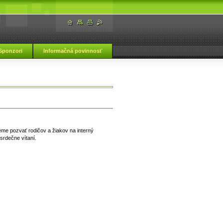
Sponzori
Informačná povinnosť
ká škola Vranov nad Topľou
jeme pozvať rodičov a žiakov na interný
srdečne vítaní.