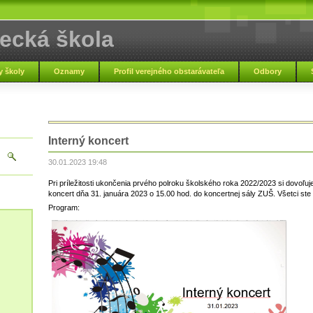
ecká škola
pľou
 školy
Oznamy
Profil verejného obstarávateľa
Odbory
Základná umelec
Interný koncert
30.01.2023 19:48
Pri príležitosti ukončenia prvého polroku školského roka 2022/2023 si dovoľu
koncert dňa 31. januára 2023 o 15.00 hod. do koncertnej sály ZUŠ. Všetci ste 
Program: