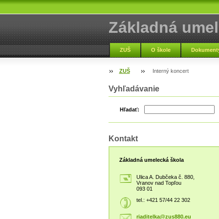
Základná umel
Vranov nad To
ZUŠ
O škole
Dokumenty
ZUŠ
Interný koncert
Vyhľadávanie
Hľadať:
Kontakt
Základná umelecká škola
Ulica A. Dubčeka č. 880,
Vranov nad Topľou
093 01
tel.: +421 57/44 22 302
riaditel
ka@zus88
0.eu