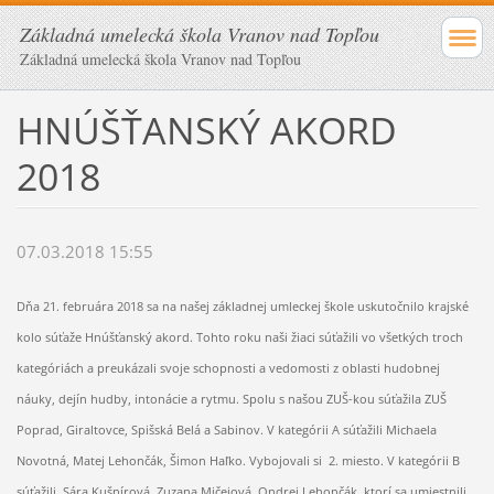
Základná umelecká škola Vranov nad Topľou
Základná umelecká škola Vranov nad Topľou
HNÚŠŤANSKÝ AKORD
2018
07.03.2018 15:55
Dňa 21. februára 2018 sa na našej základnej umleckej škole uskutočnilo krajské
kolo súťaže Hnúšťanský akord. Tohto roku naši žiaci súťažili vo všetkých troch
kategóriách a preukázali svoje schopnosti a vedomosti z oblasti hudobnej
náuky, dejín hudby, intonácie a rytmu. Spolu s našou ZUŠ-kou súťažila ZUŠ
Poprad, Giraltovce, Spišská Belá a Sabinov. V kategórii A súťažili Michaela
Novotná, Matej Lehončák, Šimon Haľko. Vybojovali si 2. miesto. V kategórii B
súťažili Sára Kušnírová, Zuzana Mičejová, Ondrej Lehončák, ktorí sa umiestnili