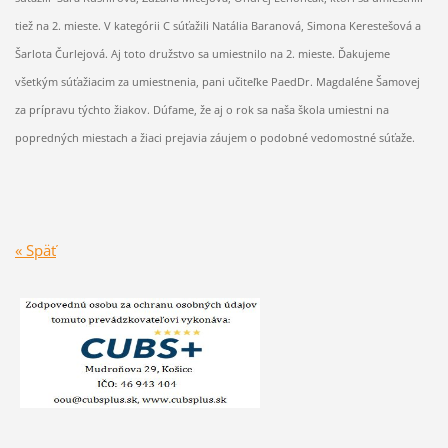
tiež na 2. mieste. V kategórii C súťažili Natália Baranová, Simona Kerestešová a
Šarlota Čurlejová. Aj toto družstvo sa umiestnilo na 2. mieste. Ďakujeme
všetkým súťažiacim za umiestnenia, pani učiteľke PaedDr. Magdaléne Šamovej
za prípravu týchto žiakov. Dúfame, že aj o rok sa naša škola umiestni na
popredných miestach a žiaci prejavia záujem o podobné vedomostné súťaže.
« Späť