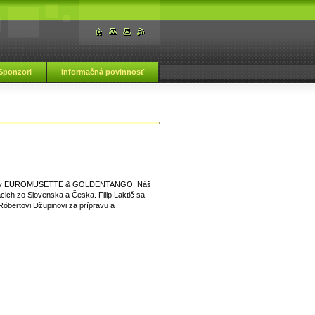
Sponzori
Informačná povinnosť
ká škola Vranov nad Topľou
deonistov EUROMUSETTE & GOLDENTANGO. Náš
iacich zo Slovenska a Česka. Filip Laktič sa
 Róbertovi Džupinovi za prípravu a