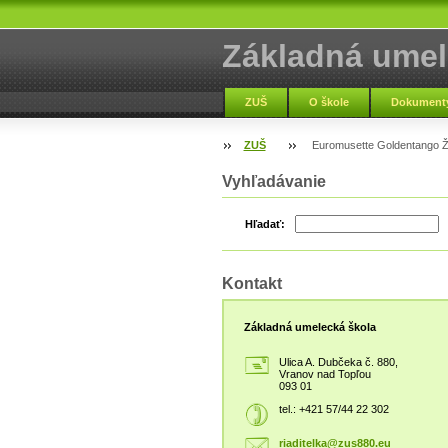
Základná umel
Vranov nad To
ZUŠ
O škole
Dokumenty
ZUŠ
Euromusette Goldentango Ži
Vyhľadávanie
Hľadať:
Kontakt
Základná umelecká škola
Ulica A. Dubčeka č. 880,
Vranov nad Topľou
093 01
tel.: +421 57/44 22 302
riaditel
ka@zus88
0.eu