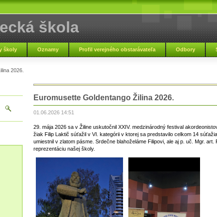
ecká škola
pľou
 školy
Oznamy
Profil verejného obstarávateľa
Odbory
lina 2026.
Základná umelec
Euromusette Goldentango Žilina 2026.
01.06.2026 14:51
29. mája 2026 sa v Žiline uskutočnil XXIV. medzinárodný festival akor
žiak Filip Laktič súťažil v VI. kategórii v ktorej sa predstavilo celkom 14 súťaž
umiestnil v zlatom pásme. Srdečne blahoželáme Filipovi, ale aj p. uč. Mgr. art.
reprezentáciu našej školy.