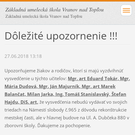
Základná umelecká škola Vranov nad Topľou
Základná umelecká škola Vranov nad Topľou
Dôležité upozornenie !!!
27.06.2018 13:18
Upozorňujeme žiakov a rodičov, ktorí si majú vyzdvihnúť
vysvedčenie u týchto učiteľov:
Mgr. art Eduard Tokár, Mgr.
Mária Dudová, Mgr. Ján Majurník, Mgr. art Marek
Balančat, Milan Jarka, Ing. Tomáš Stanislavský, Štefan
Hajdu, DiS. art,
že vysvedčenia nebudú vydávať vo svojich
triedach na Námestí slobody č.965 z dôvodu rekonštrukcie
mestskej časti, ale v hlavnej budove na Ul. A. Dubčeka 880 v
zborovni školy. Ďakujeme za pochopenie.