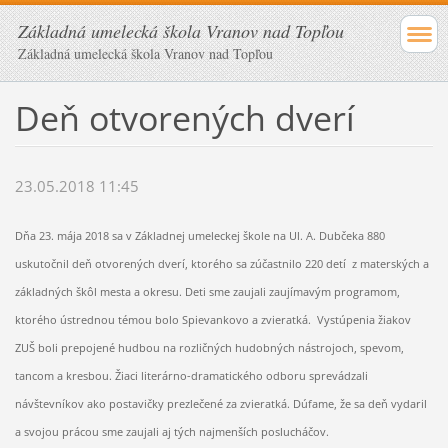
Základná umelecká škola Vranov nad Topľou
Základná umelecká škola Vranov nad Topľou
Deň otvorených dverí
23.05.2018 11:45
Dňa 23. mája 2018 sa v Základnej umeleckej škole na Ul. A. Dubčeka 880
uskutočnil deň otvorených dverí, ktorého sa zúčastnilo 220 detí z materských a
základných škôl mesta a okresu. Deti sme zaujali zaujímavým programom,
ktorého ústrednou témou bolo Spievankovo a zvieratká. Vystúpenia žiakov
ZUŠ boli prepojené hudbou na rozličných hudobných nástrojoch, spevom,
tancom a kresbou. Žiaci literárno-dramatického odboru sprevádzali
návštevníkov ako postavičky prezlečené za zvieratká. Dúfame, že sa deň vydaril
a svojou prácou sme zaujali aj tých najmenších poslucháčov.