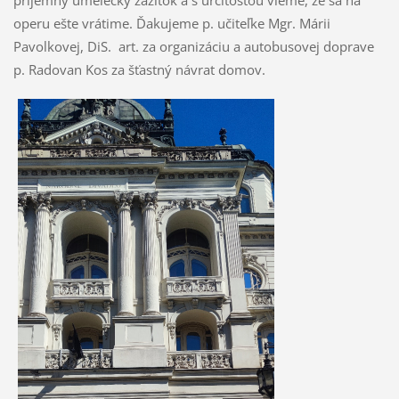
príjemný umelecký zážitok a s určitosťou vieme, že sa na
operu ešte vrátime. Ďakujeme p. učiteľke Mgr. Márii
Pavolkovej, DiS. art. za organizáciu a autobusovej doprave
p. Radovan Kos za šťastný návrat domov.