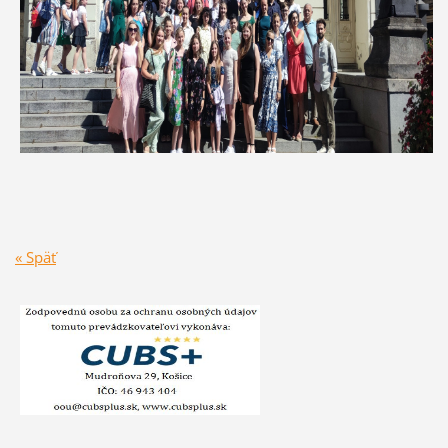
« Späť