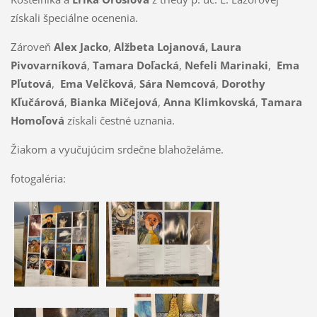
získali špeciálne ocenenia.
Zároveň
Alex Jacko
,
Alžbeta Lojanová, Laura
Pivovarníková
,
Tamara Doľacká
,
Nefeli Marinaki
,
Ema
Pľutová
,
Ema Velčková
,
Sára Nemcová
,
Dorothy
Kľučárová
,
Bianka Mičejová
,
Anna Klimkovská
,
Tamara
Homoľová
získali čestné uznania.
Žiakom a vyučujúcim srdečne blahoželáme.
fotogaléria: