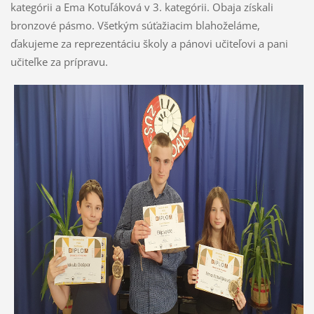
kategórii a Ema Kotuľáková v 3. kategórii. Obaja získali
bronzové pásmo. Všetkým súťažiacim blahoželáme,
ďakujeme za reprezentáciu školy a pánovi učiteľovi a pani
učiteľke za prípravu.