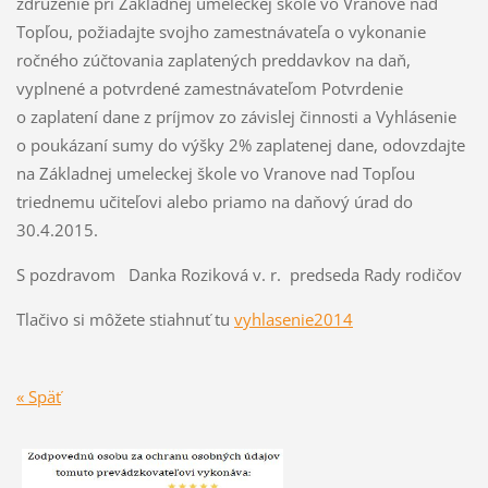
združenie pri Základnej umeleckej škole vo Vranove nad
Topľou, požiadajte svojho zamestnávateľa o vykonanie
ročného zúčtovania zaplatených preddavkov na daň,
vyplnené a potvrdené zamestnávateľom Potvrdenie
o zaplatení dane z príjmov zo závislej činnosti a Vyhlásenie
o poukázaní sumy do výšky 2% zaplatenej dane, odovzdajte
na Základnej umeleckej škole vo Vranove nad Topľou
triednemu učiteľovi alebo priamo na daňový úrad do
30.4.2015.
S pozdravom Danka Roziková v. r. predseda Rady rodičov
Tlačivo si môžete stiahnuť tu
vyhlasenie2014
« Späť